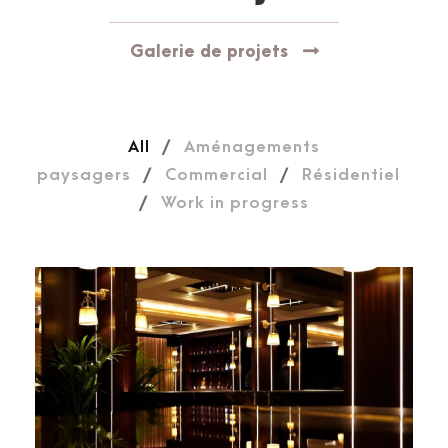
Galerie de projets
All
/
Aménagements
paysagers
/
Commercial
/
Résidentiel
/
Work in progress